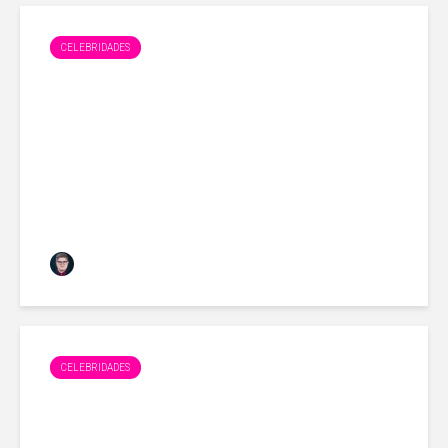
CELEBRIDADES
Sandy grita ao ser atacada
em aeroporto
Daniel Neblina
novembro 4, 2017
CELEBRIDADES
Alice Wegmann sai de elenco
de “Orgulho e Paixão”