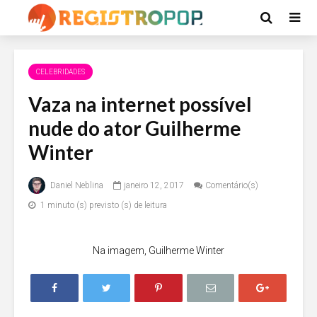
CELEBRIDADES
Vaza na internet possível
nude do ator Guilherme
Winter
Daniel Neblina
janeiro 12, 2017
Comentário(s)
1 minuto (s) previsto (s) de leitura
Na imagem, Guilherme Winter