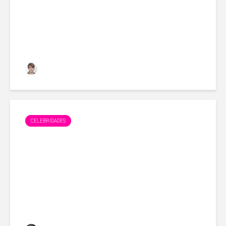
Samuel Lucas
novembro 3, 2017
CELEBRIDADES
Juju Salimeni e Felipe Franco
reatam casamento