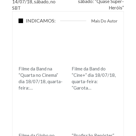
sábado: “Quase Super-
14/07/18, sábado, no
Heróis”
SBT
INDICAMOS:
Mais Do Autor
Filme da Band na
Filme da Band do
“Quarta no Cinema”
“Cine+” dia 18/07/18,
dia 18/07/18, quarta-
quarta-feira:
feira:…
“Garota…
Filme da Globo no
“Profissão Repórter”