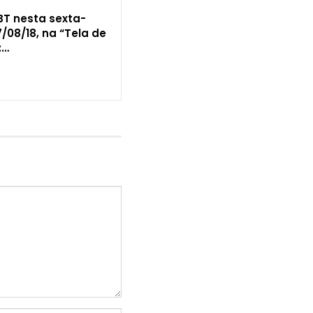
BT nesta sexta-
17/08/18, na “Tela de
:…