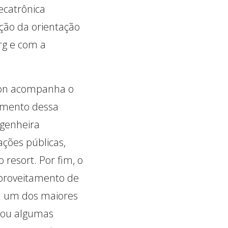
ecatrônica
ação da orientação
rg e com a
rson acompanha o
imento dessa
ngenheira
ções públicas,
resort. Por fim, o
aproveitamento de
ga um dos maiores
tou algumas