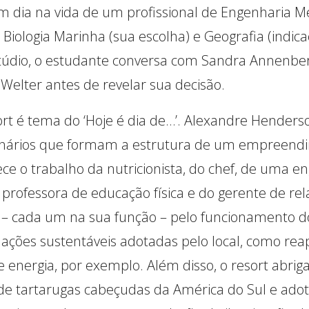
 dia na vida de um profissional de Engenharia M
, Biologia Marinha (sua escolha) e Geografia (indic
estúdio, o estudante conversa com Sandra Annenbe
 Welter antes de revelar sua decisão.
ort é tema do ‘Hoje é dia de…’. Alexandre Hende
cionários que formam a estrutura de um empreend
ce o trabalho da nutricionista, do chef, de uma e
rofessora de educação física e do gerente de rela
 – cada um na sua função – pelo funcionamento do 
 ações sustentáveis adotadas pelo local, como re
 energia, por exemplo. Além disso, o resort abri
de tartarugas cabeçudas da América do Sul e ado