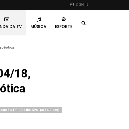
SIGN IN
NDA DA TV
MÚSICA
ESPORTE
 robótica
04/18,
bótica
omo Será?" - (Crédito: Divulgação/Globo)