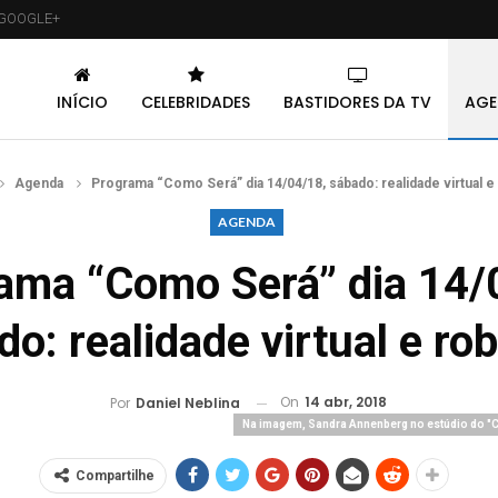
GOOGLE+
INÍCIO
CELEBRIDADES
BASTIDORES DA TV
AGE
Agenda
Programa “Como Será” dia 14/04/18, sábado: realidade virtual e
AGENDA
ama “Como Será” dia 14/
o: realidade virtual e ro
On
14 abr, 2018
Por
Daniel Neblina
Na imagem, Sandra Annenberg no estúdio do "C
Compartilhe