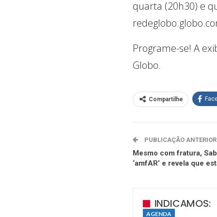
quarta (20h30) e qu
redeglobo.globo.co
Programe-se! A exib
Globo.
Fac
Compartilhe
PUBLICAÇÃO ANTERIOR
Mesmo com fratura, Sab
‘amfAR’ e revela que es
INDICAMOS:
AGENDA