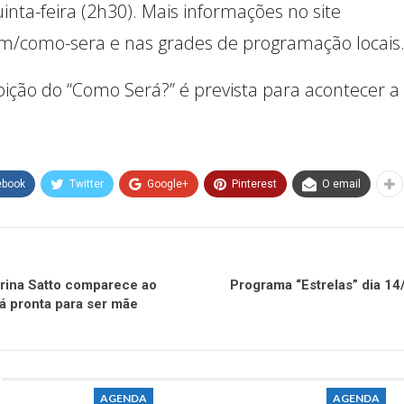
inta-feira (2h30). Mais informações no site
m/como-sera e nas grades de programação locais
ição do “Como Será?” é prevista para acontecer a 
ebook
Twitter
Google+
Pinterest
O email
rina Satto comparece ao
Programa “Estrelas” dia 14
tá pronta para ser mãe
AGENDA
AGENDA