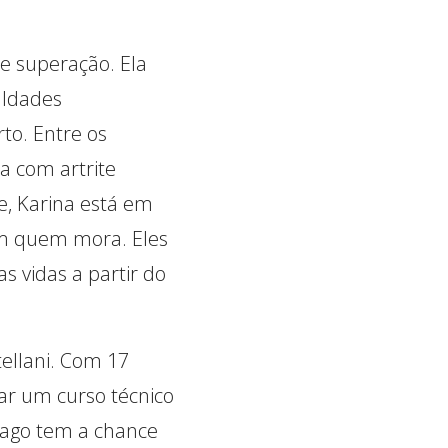
de superação. Ela
uldades
to. Entre os
a com artrite
e, Karina está em
om quem mora. Eles
 vidas a partir do
tellani. Com 17
nar um curso técnico
iago tem a chance