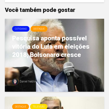
Você também pode gostar
COTIDIANO
DESTAQUE
Pesquisa aponta possível
vitória do Lula em eleições
2018; Bolsonaro cresce
Daniel Neblina
DESTAQUE
TELEVISÃO