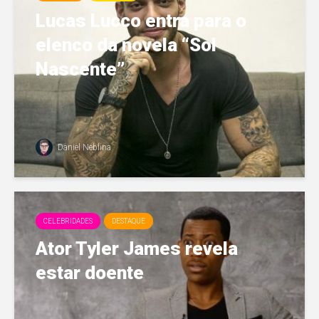
Lucas Lucco entra para o
elenco da novela “Sol
Nascente”
Daniel Neblina
CELEBRIDADES
DESTAQUE
Ator Tyler James revela
estar doente