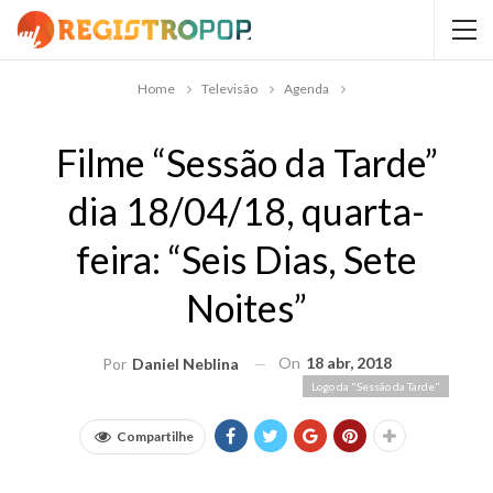
Home
Televisão
Agenda
Filme “Sessão da Tarde”
dia 18/04/18, quarta-
feira: “Seis Dias, Sete
Noites”
On
18 abr, 2018
Por
Daniel Neblina
Logo da "Sessão da Tarde"
Compartilhe