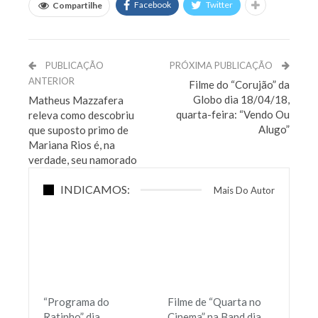
Facebook
Twitter
Compartilhe
PUBLICAÇÃO
PRÓXIMA PUBLICAÇÃO
ANTERIOR
Filme do “Corujão” da
Globo dia 18/04/18,
Matheus Mazzafera
quarta-feira: “Vendo Ou
releva como descobriu
Alugo”
que suposto primo de
Mariana Rios é, na
verdade, seu namorado
INDICAMOS:
Mais Do Autor
“Programa do
Filme de “Quarta no
Ratinho” dia
Cinema” na Band dia