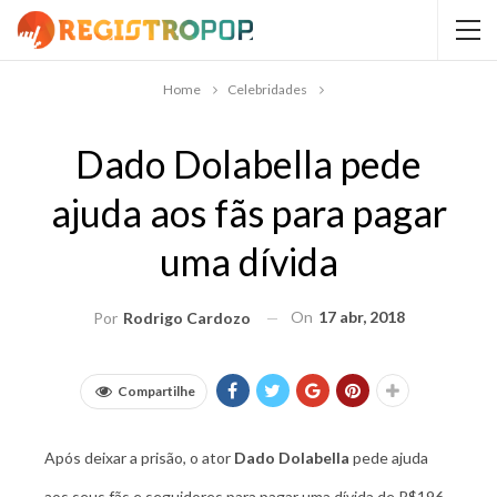
Home
Celebridades
Dado Dolabella pede
ajuda aos fãs para pagar
uma dívida
On
17 abr, 2018
Por
Rodrigo Cardozo
Compartilhe
Após deixar a prisão, o ator
Dado Dolabella
pede ajuda
aos seus fãs e seguidores para pagar uma dívida de R$196