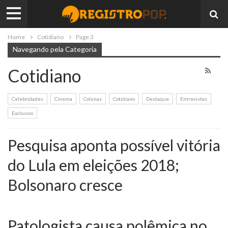
Home
Cotidiano
Page 3
Navegando pela Categoria
Cotidiano
Celebridades
Cinema
Colunas
Cotidiano
Destaque
Entrevistas
Exclusivo
Pesquisa aponta possível vitória
do Lula em eleições 2018;
Bolsonaro cresce
Patologista causa polêmica no