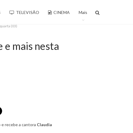
S
TELEVISÃO
CINEMA
Mais
quarta (03)
e e mais nesta
 e recebe a cantora
Claudia