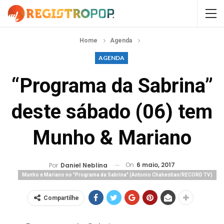
Home
Agenda
AGENDA
“Programa da Sabrina”
deste sábado (06) tem
Munho & Mariano
On
6 maio, 2017
Por
Daniel Neblina
Munho e Mariano no "Programa da Sabrina" (Antonio Chahestian/RECORD TV)
Compartilhe