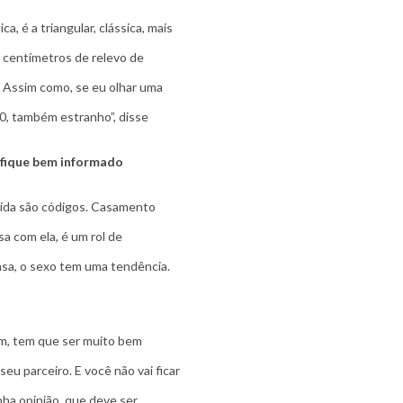
, é a triangular, clássica, mais
o centímetros de relevo de
 Assim como, se eu olhar uma
0, também estranho”, disse
 fique bem informado
vida são códigos. Casamento
a com ela, é um rol de
asa, o sexo tem uma tendência.
ém, tem que ser muito bem
eu parceiro. E você não vai ficar
nha opinião, que deve ser