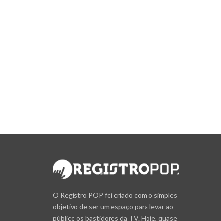
O Registro POP foi criado com o simples
objetivo de ser um espaço para levar ao
público os bastidores da TV. Hoje, quase