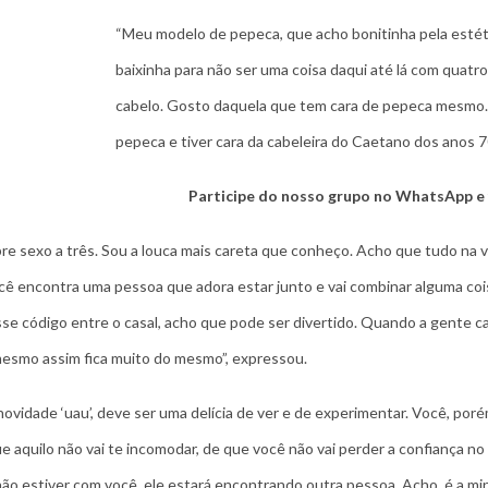
“Meu modelo de pepeca, que acho bonitinha pela estética
baixinha para não ser uma coisa daqui até lá com quatr
cabelo. Gosto daquela que tem cara de pepeca mesmo.
pepeca e tiver cara da cabeleira do Caetano dos anos 7
Participe do nosso grupo no WhatsApp e
e sexo a três. Sou a louca mais careta que conheço. Acho que tudo na 
ê encontra uma pessoa que adora estar junto e vai combinar alguma cois
se código entre o casal, acho que pode ser divertido. Quando a gente c
 mesmo assim fica muito do mesmo”, expressou.
ovidade ‘uau’, deve ser uma delícia de ver e de experimentar. Você, por
e aquilo não vai te incomodar, de que você não vai perder a confiança no s
não estiver com você, ele estará encontrando outra pessoa. Acho, é a mi