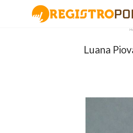
H
Luana Piova
.