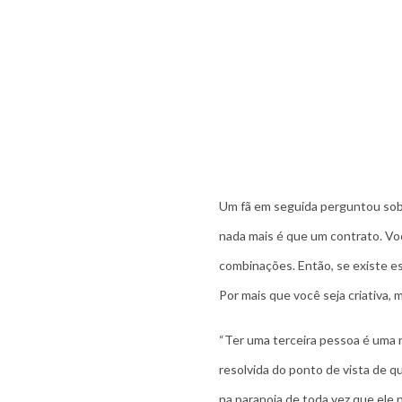
Um fã em seguida perguntou sobr
nada mais é que um contrato. Voc
combinações. Então, se existe es
Por mais que você seja criativa,
“Ter uma terceira pessoa é uma n
resolvida do ponto de vista de qu
na paranoia de toda vez que ele 