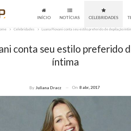
INÍCIO
NOTÍCIAS
CELEBRIDADES
T
ome
Celebridades
Luana Piovani conta seu estilo preferido de depilação ínt
ni conta seu estilo preferido 
íntima
On
8 abr, 2017
By
Juliana Dracz