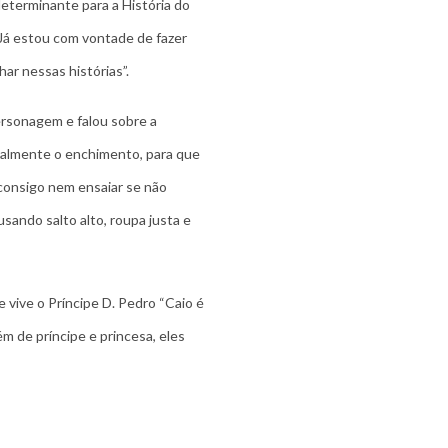
eterminante para a História do
 Já estou com vontade de fazer
ar nessas histórias”.
ersonagem e falou sobre a
ipalmente o enchimento, para que
 consigo nem ensaiar se não
sando salto alto, roupa justa e
vive o Príncipe D. Pedro “Caio é
 de príncipe e princesa, eles