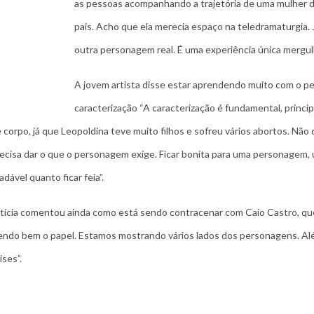
as pessoas acompanhando a trajetória de uma mulher d
país. Acho que ela merecia espaço na teledramaturgia.
outra personagem real. É uma experiência única mergulh
A jovem artista disse estar aprendendo muito com o p
caracterização “A caracterização é fundamental, princ
 corpo, já que Leopoldina teve muito filhos e sofreu vários abortos. Não
recisa dar o que o personagem exige. Ficar bonita para uma personagem, u
ável quanto ficar feia”.
ícia comentou ainda como está sendo contracenar com Caio Castro, que 
endo bem o papel. Estamos mostrando vários lados dos personagens. Além
ses”.