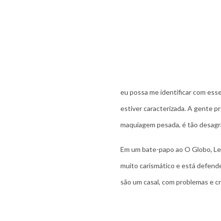
eu possa me identificar com esse
estiver caracterizada. A gente p
maquiagem pesada, é tão desagrad
Em um bate-papo ao O Globo, Let
muito carismático e está defend
são um casal, com problemas e cri