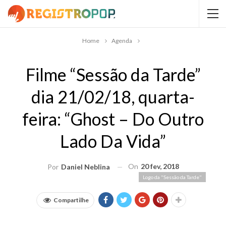
Home
Agenda
Filme “Sessão da Tarde”
dia 21/02/18, quarta-
feira: “Ghost – Do Outro
Lado Da Vida”
On
20 fev, 2018
Por
Daniel Neblina
Logo da "Sessão da Tarde"
Compartilhe