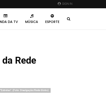
SIGN IN
NDA DA TV
MÚSICA
ESPORTE
o da Rede
"Estrelas". (Foto: Divulgação/Rede Globo)