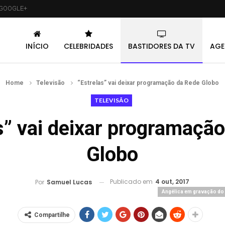
GOOGLE+
INÍCIO
CELEBRIDADES
BASTIDORES DA TV
AGE
Home
Televisão
“Estrelas” vai deixar programação da Rede Globo
TELEVISÃO
s” vai deixar programaçã
Globo
Publicado em
4 out, 2017
Por
Samuel Lucas
Angélica em gravação do 
Compartilhe