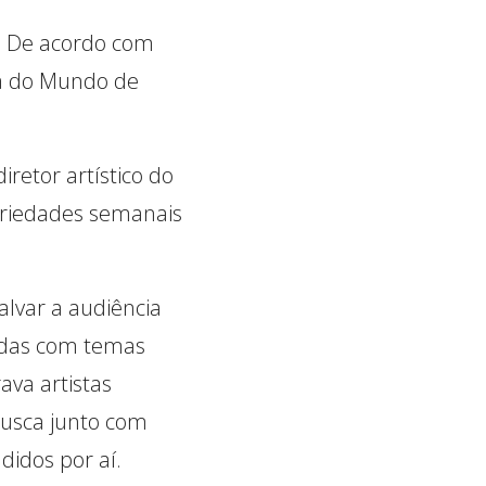
o. De acordo com
pa do Mundo de
retor artístico do
ariedades semanais
alvar a audiência
adas com temas
ava artistas
 busca junto com
didos por aí.