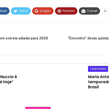
ebook
Twitter
Google+
Pinterest
O email
tem estreia adiada para 2020
“Encontro” desta quinta 
TELEVISÃO
 Nuccio é
Maria Anto
l Hoje”
temporada
Brasil