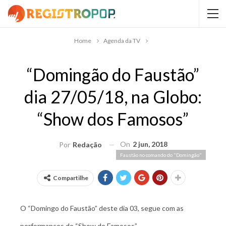
Home
Agenda da TV
“Domingão do Faustão”
dia 27/05/18, na Globo:
“Show dos Famosos”
On
2 jun, 2018
Por
Redação
Faustão no comando do "Domingão"
Compartilhe
O “Domingo do Faustão” deste dia 03, segue com as
performances do “Show de Famosos”.