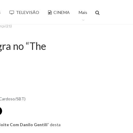
S
TELEVISÃO
CINEMA
Mais
rça (21)
gra no “The
l Cardoso/SBT)
oite Com Danilo Gentili
” desta