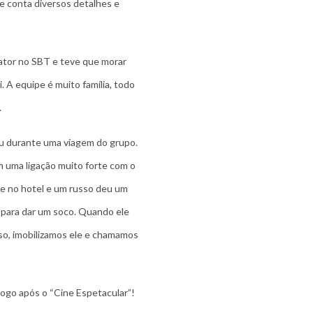
 e conta diversos detalhes e
ator no SBT e teve que morar
. A equipe é muito família, todo
.
u durante uma viagem do grupo.
êm uma ligação muito forte com o
te no hotel e um russo deu um
 para dar um soco. Quando ele
so, imobilizamos ele e chamamos
logo após o “Cine Espetacular”!