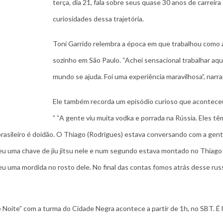
terça, dia 21, fala sobre seus quase 30 anos de carreira
curiosidades dessa trajetória.
Toni Garrido relembra a época em que trabalhou como 
sozinho em São Paulo. “Achei sensacional trabalhar aqui
mundo se ajuda. Foi uma experiência maravilhosa”, narra
Ele também recorda um episódio curioso que acontece
” “A gente viu muita vodka e porrada na Rússia. Eles t
brasileiro é doidão. O Thiago (Rodrigues) estava conversando com a gen
eu uma chave de jiu jitsu nele e num segundo estava montado no Thiago
u uma mordida no rosto dele. No final das contas fomos atrás desse rus
Noite” com a turma do Cidade Negra acontece a partir de 1h, no SBT. É 