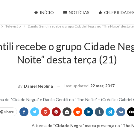
INÍCIO
NOTÍCIAS
CELEBRIDADE
Televisão
Danilo Gentili recebe o grupo Cidade Negra no “The Noite” desta te
tili recebe o grupo Cidade Ne
Noite” desta terça (21)
Last updated
22 mar, 2017
By
Daniel Neblina
rma do “Cidade Negra” e Danilo Gentili no “The Noite” – (Crédito: Gabrie
Share
A turma do “
Cidade Negra
” marca presença no “
The N