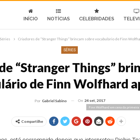
INÍCIO
NOTÍCIAS
CELEBRIDADES
TELEV
Séries
Criadores de “Stranger Things” brincam sobre vocabulário de Finn Wolfhar
SÉRIES
de “Stranger Things” br
lário de Finn Wolfhard ap
On
24 set, 2017
Por
Gabriel Sabino
Finn Wolfhard em cena da primeira 
Compartilhe
nos, está corrompido depois que interpretou Richie T