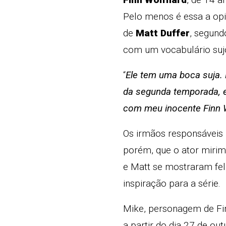
Pelo menos é essa a opi
de
Matt Duffer
, segund
com um vocabulário suj
“
Ele tem uma boca suja. 
da segunda temporada, el
com meu inocente Finn W
Os irmãos responsáveis 
porém, que o ator miri
e Matt se mostraram fel
inspiração para a série.
Mike, personagem de Fin
a partir do dia 27 de out