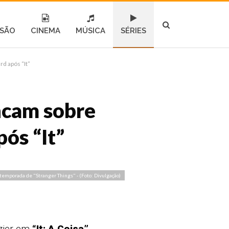
ISÃO
CINEMA
MÚSICA
SÉRIES
d após “It”
incam sobre
ós “It”
temporada de "Stranger Things" - (Foto: Divulgação)
ozier em
“It: A Coisa”
.