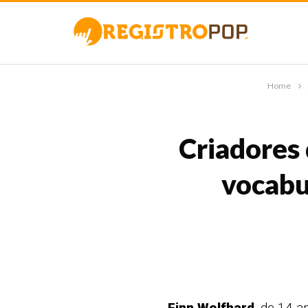
Home
Criadores 
vocabu
Finn Wolfhard
, de 14 a