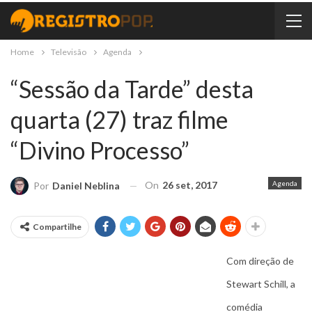
Home
Televisão
Agenda
“Sessão da Tarde” desta
quarta (27) traz filme
“Divino Processo”
On
26 set, 2017
Agenda
Por
Daniel Neblina
Compartilhe
Com direção de
Stewart Schill, a
comédia