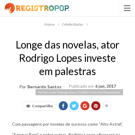
Home
Celebridades
Longe das novelas, ator
Rodrigo Lopes investe
em palestras
Publicado em
6 jan, 2017
Por
Bernardo Santos
Na foto, o ator Rodrigo Lopes (Crédito: Internet/Reprodução)
Compartilhe
Com passagens por novelas de sucesso como “Alto Astral”,
“Sangue Bom” e entre outras, Rodrigo Lopes oferecerá na